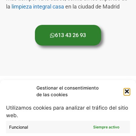
la
limpieza integral casa
en la ciudad de Madrid
613 43 26 93
Gestionar el consentimiento
de las cookies
Blog de limpieza a domicilio
Utilizamos cookies para analizar el tráfico del sitio
Política de cookies (UE)
web.
Aviso legal y política de privacidad
Funcional
Siempre activo