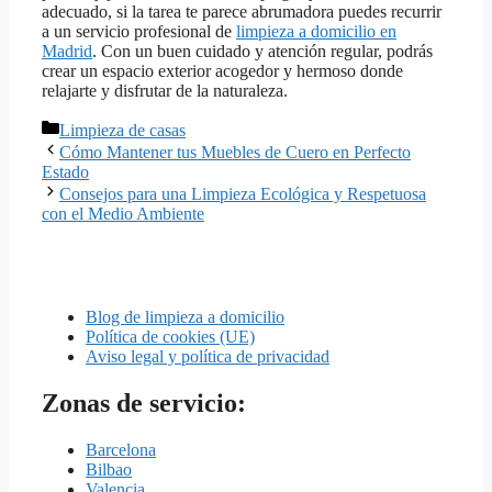
adecuado, si la tarea te parece abrumadora puedes recurrir
a un servicio profesional de
limpieza a domicilio en
Madrid
. Con un buen cuidado y atención regular, podrás
crear un espacio exterior acogedor y hermoso donde
relajarte y disfrutar de la naturaleza.
Categorías
Limpieza de casas
Cómo Mantener tus Muebles de Cuero en Perfecto
Estado
Consejos para una Limpieza Ecológica y Respetuosa
con el Medio Ambiente
Blog de limpieza a domicilio
Política de cookies (UE)
Aviso legal y política de privacidad
Zonas de servicio:
Barcelona
Bilbao
Valencia