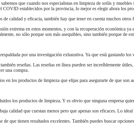
id sabemos que cuando nos especialistas en limpieza de sofás y muebles 
l COVID establecidos por la provincia, lo mejor es elegir ahora los pr
 de calidad y eficacia, también hay que tener en cuenta muchos otros fa
nsión extrema en estos momentos, y con la recuperación económica ya e
calmente, no sólo porque son más asequibles, sino también porque de es
respaldada por una investigación exhaustiva. Ya que está gastando los 
también reseñas. Las reseñas en línea pueden ser increíblemente útiles,
acer una compra.
dos en los productos de limpieza que elijas para asegurarte de que son 
cluidos los productos de limpieza. Y es obvio que ninguna empresa quie
baja calidad que cuestan menos pero que apenas son eficaces. Lo ideal 
ese de que tienen resultados excelentes. También puedes buscar opcione