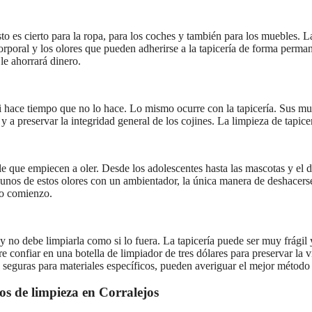
 es cierto para la ropa, para los coches y también para los muebles. La
orporal y los olores que pueden adherirse a la tapicería de forma perma
le ahorrará dinero.
 hace tiempo que no lo hace. Lo mismo ocurre con la tapicería. Sus mu
ro y a preservar la integridad general de los cojines. La limpieza de ta
le que empiecen a oler. Desde los adolescentes hasta las mascotas y el 
lgunos de estos olores con un ambientador, la única manera de deshacer
vo comienzo.
 y no debe limpiarla como si lo fuera. La tapicería puede ser muy frági
re confiar en una botella de limpiador de tres dólares para preservar la
 seguras para materiales específicos, pueden averiguar el mejor método 
os de limpieza en Corralejos