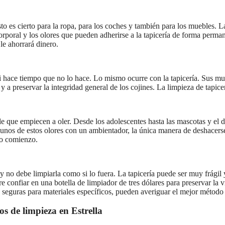
 es cierto para la ropa, para los coches y también para los muebles. La
orporal y los olores que pueden adherirse a la tapicería de forma perma
le ahorrará dinero.
 hace tiempo que no lo hace. Lo mismo ocurre con la tapicería. Sus mu
ro y a preservar la integridad general de los cojines. La limpieza de ta
le que empiecen a oler. Desde los adolescentes hasta las mascotas y el 
lgunos de estos olores con un ambientador, la única manera de deshacer
vo comienzo.
 y no debe limpiarla como si lo fuera. La tapicería puede ser muy frági
re confiar en una botella de limpiador de tres dólares para preservar la
 seguras para materiales específicos, pueden averiguar el mejor método 
os de limpieza en Estrella