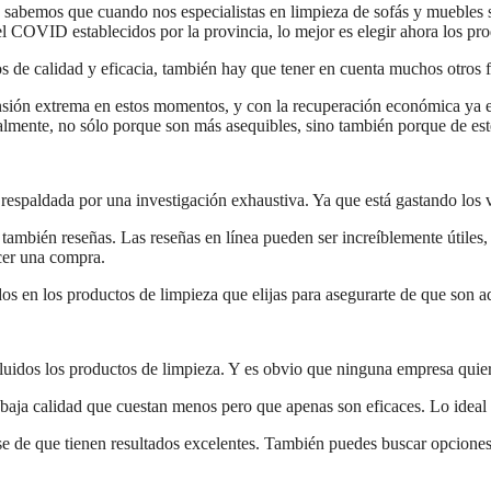
id sabemos que cuando nos especialistas en limpieza de sofás y muebles 
l COVID establecidos por la provincia, lo mejor es elegir ahora los pr
 de calidad y eficacia, también hay que tener en cuenta muchos otros fa
nsión extrema en estos momentos, y con la recuperación económica ya e
calmente, no sólo porque son más asequibles, sino también porque de es
respaldada por una investigación exhaustiva. Ya que está gastando los 
también reseñas. Las reseñas en línea pueden ser increíblemente útiles,
acer una compra.
dos en los productos de limpieza que elijas para asegurarte de que son 
cluidos los productos de limpieza. Y es obvio que ninguna empresa quie
baja calidad que cuestan menos pero que apenas son eficaces. Lo ideal 
ese de que tienen resultados excelentes. También puedes buscar opcione