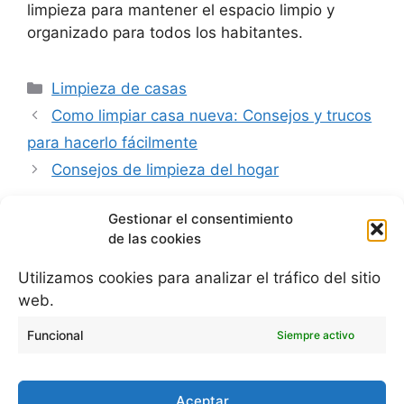
limpieza para mantener el espacio limpio y
organizado para todos los habitantes.
Categorías
Limpieza de casas
Como limpiar casa nueva: Consejos y trucos
para hacerlo fácilmente
Consejos de limpieza del hogar
Gestionar el consentimiento
de las cookies
Blog de limpieza a domicilio
Utilizamos cookies para analizar el tráfico del sitio
Política de cookies (UE)
web.
Aviso legal y política de privacidad
Funcional
Siempre activo
Zonas de servicio:
Aceptar