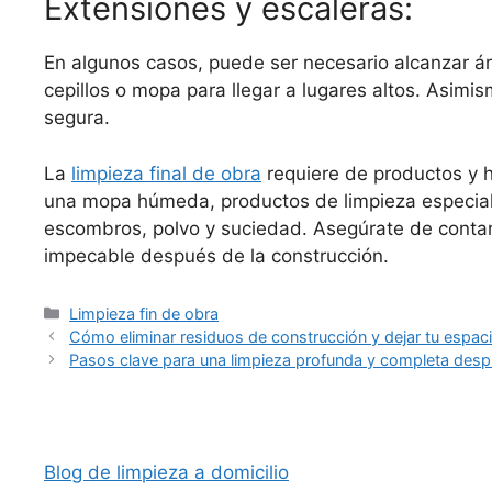
Extensiones y escaleras:
En algunos casos, puede ser necesario alcanzar áre
cepillos o mopa para llegar a lugares altos. Asim
segura.
La
limpieza final de obra
requiere de productos y h
una mopa húmeda, productos de limpieza especiali
escombros, polvo y suciedad. Asegúrate de contar c
impecable después de la construcción.
Categorías
Limpieza fin de obra
Cómo eliminar residuos de construcción y dejar tu espac
Pasos clave para una limpieza profunda y completa desp
Blog de limpieza a domicilio