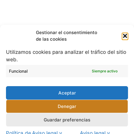
Gestionar el consentimiento
Blog de limpieza a domicilio
de las cookies
Política de cookies (UE)
Utilizamos cookies para analizar el tráfico del sitio
Aviso legal y política de privacidad
web.
Funcional
Siempre activo
Zonas de servicio:
Aceptar
Barcelona
Denegar
Bilbao
Valencia
Guardar preferencias
Política de
Aviso legal y
Aviso legal y